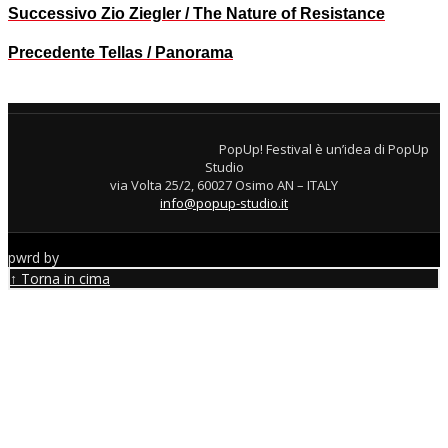
Successivo
Zio Ziegler / The Nature of Resistance
Precedente
Tellas / Panorama
PopUp! Festival è un’idea di PopUp
Studio
via Volta 25/2, 60027 Osimo AN – ITALY
info@popup-studio.it
pwrd by
↑ Torna in cima