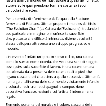
fascinazioni dal mondo dell’illustrazione a quello del fumetto,
attraverso le quali prendono forma e sostanza i suoi
particolari characters.
Per la torretta di rifornimento dell’acqua della Stazione
ferroviaria di Fabriano, 3ttman propone il murales dal titolo
“The Evolution Chain” (La Catena dell’Evoluzione), traslando il
suo particolare immaginario in un’insolita superficie
che, piuttosto che difficoltà intrinseca, diviene peculiarità
stessa dell’opera attraverso uno sviluppo progressivo e
motorio.
L’intervento è infatti un’opera in senso ciclico, una catena
come lo stesso nome ricorda, che vede una serie di soggetti
susseguirsi sulla superficie di lavoro, in una catena umana
sottolineata dalla presenza delle catene reali ai piedi che
legano ciascuno dei characters a quello successivo. 3ttman fa
riemergere, all’interno delle suo mondo volutamente infantile
e colorato, echi cromatici spagnoli e composizione
decorativa francese, nazioni a cui l’artista è intensamente
legato.
Elemento portante del murales è il colore, ciascuna delle