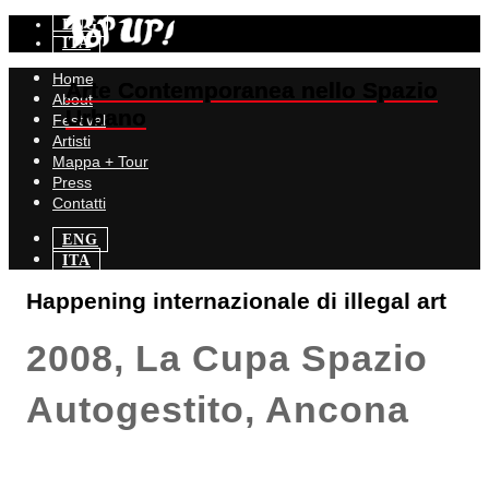
ENG
ITA
Home
Arte Contemporanea nello Spazio
Arte Contemporanea nello Spazio
About
Urbano
Urbano
Festival
Artisti
Mappa + Tour
Press
Contatti
ENG
ITA
Happening internazionale di illegal art
2008, La Cupa Spazio
Autogestito, Ancona