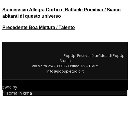
Successivo
Allegra Corbo e Raffaele Primitivo / Siamo
abitanti di questo universo
Precedente
Boa Mistura / Talento
PopUp! Festival è un’idea di PopUp
Studio
via Volta 25/2, 60027 Osimo AN – ITALY
info@popup-studio.it
pwrd by
↑ Torna in cima