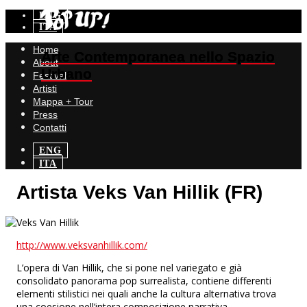
ENG
ITA
Home
Arte Contemporanea nello Spazio
Arte Contemporanea nello Spazio
About
Urbano
Urbano
Festival
Artisti
Mappa + Tour
Press
Contatti
ENG
ITA
Artista
Veks Van Hillik (FR)
http://www.veksvanhillik.com/
L’opera di Van Hillik, che si pone nel variegato e già
consolidato panorama pop surrealista, contiene differenti
elementi stilistici nei quali anche la cultura alternativa trova
una coesione nell’intera composizione narrativa.