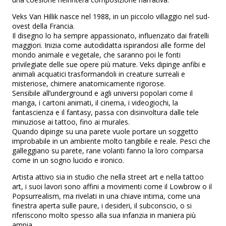
Veks Van Hillik nasce nel 1988, in un piccolo villaggio nel sud-
ovest della Francia.
Il disegno lo ha sempre appassionato, influenzato dai fratelli
maggiori. Inizia come autodidatta ispirandosi alle forme del
mondo animale e vegetale, che saranno poi le fonti
privilegiate delle sue opere più mature. Veks dipinge anfibi e
animali acquatici trasformandoli in creature surreali e
misteriose, chimere anatomicamente rigorose.
Sensibile all’underground e agli universi popolari come il
manga, i cartoni animati, il cinema, i videogiochi, la
fantascienza e il fantasy, passa con disinvoltura dalle tele
minuziose ai tattoo, fino ai murales.
Quando dipinge su una parete vuole portare un soggetto
improbabile in un ambiente molto tangibile e reale. Pesci che
galleggiano su parete, rane volanti fanno la loro comparsa
come in un sogno lucido e ironico.
Artista attivo sia in studio che nella street art e nella tattoo
art, i suoi lavori sono affini a movimenti come il Lowbrow o il
Popsurrealism, ma rivelati in una chiave intima, come una
finestra aperta sulle paure, i desideri, il subconscio, o si
riferiscono molto spesso alla sua infanzia in maniera più
ampia.