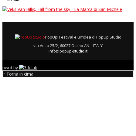
Veks Van Hillik / Fall from the sky
2015, Cupramontana
PopUp! Festival è un’idea di PopUp Studio
via Volta 25/2, 60027 Osimo AN – ITALY
info@popup-studio.it
pwrd by
↑ Torna in cima