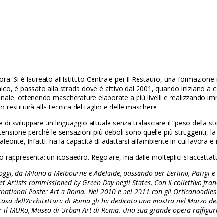
i poster art 2
PopUp! Festival è un’idea di PopUp Studio
via Volta 25/2, 60027 Osimo AN – ITALY
info@popup-studio.it