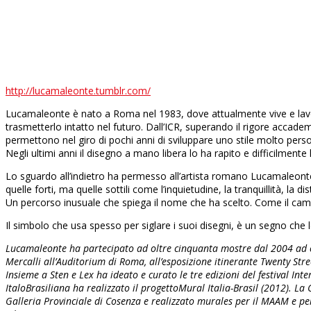
Lucamaleonte. M-City. Rundontwalk / Mi manifesto. Convention d
2010, Ancona
pwrd by
↑ Torna in cima