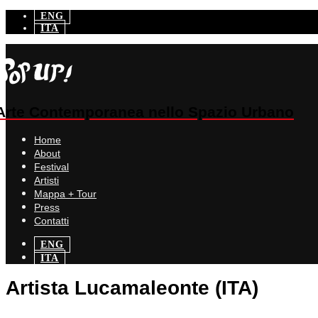
ENG
ITA
Arte Contemporanea nello Spazio Urbano
Home
About
Festival
Artisti
Mappa + Tour
Press
Contatti
ENG
ITA
Artista
Lucamaleonte (ITA)